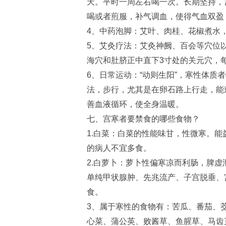
天。平时一周左右喝一次。长期坚持，
喝或者煎服，补气调血，使得气血双盈
4、中药泡脚：艾叶、肉桂、花椒煮
5、艾灸疗法：艾灸神阙、百会等穴位以
海穴和肚脐正中直下3寸处的关元穴，
6、日常运动：“动则生阳”，寒性体质
法，步行，尤其是在卵石路上行走，能
善血液循环，使全身温暖。
七、宫寒者要禁食的哪些食物？
1.白菜：白菜的性能味甘，性微寒。
的病人不宜多食。
2.白萝卜：萝卜性偏寒凉而利肠，脾虚
单纯甲状腺肿、先兆流产、子宫脱垂、
食。
3、属于寒性的食物有：苦瓜、番茄、
心菜、蒲公英、败酱草、鱼腥草、马齿