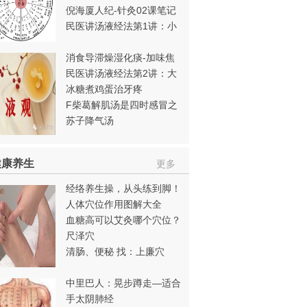
倪海厦人纪-针灸02课笔记
民医讲汤液经法第1讲：小
泻肝汤
消食导滞燥湿化痰-加味焦
三仙为小孩消积食
民医讲汤液经法第2讲：大
泻肝汤
冰糖煮鸡蛋治牙疼
F柴葛解肌汤是四时感冒之
良方 李国平
苏子降气汤
健康养生
更多
经络养生操，从头练到脚！
（含动作分解）
人体穴位作用图解大全
血糖高可以艾灸哪个穴位？
尺泽穴
清肠、便秘 找：上廉穴
中里巴人：晃步蹲走—适合
秋天的养生方法
手太阴肺经