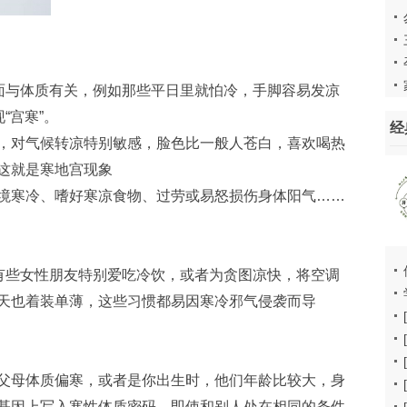
方面与体质有关，例如那些平日里就怕冷，手脚容易发凉
“宫寒”。
经
，对气候转凉特别敏感，脸色比一般人苍白，喜欢喝热
这就是寒地宫现象
境寒冷、嗜好寒凉食物、过劳或易怒损伤身体阳气……
。有些女性朋友特别爱吃冷饮，或者为贪图凉快，将空调
天也着装单薄，这些习惯都易因寒冷邪气侵袭而导
父母体质偏寒，或者是你出生时，他们年龄比较大，身
基因上写入寒性体质密码。即使和别人处在相同的条件