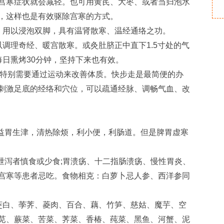
宫寒症状就会减轻。也可用黄芪、大枣、或者当归泡水
，这样也是有效驱除宫寒的方式。
水，用以浸泡双脚，具有温肾散寒、温经通络之功。
调理奇经、暖宫散寒。或灸肚脐正中直下1.5寸处的气
每日熏烤30分钟，坚持下来也有效。
者特别需要通过运动来改善体质。快步走是最简便的办
刺激足底的经络和穴位，可以疏通经脉、调畅气血、改
能益胃生津，清热除烦，利小便，利肠道。但是脾胃虚寒
泄泻者慎食或少食;胃溃疡、十二指肠溃疡、慢性胃炎、
宫寒等患者忌吃。食物相克：白萝卜忌人参、西洋参同
茭白、荸荠、菱肉、百合、藕、竹笋、慈姑、魔芋、空
苋、蕨菜、苦菜、荠菜、香椿、莼菜、黑鱼、河蟹、泥