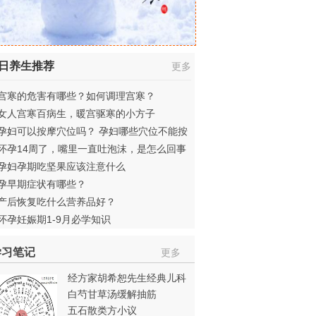
日养生推荐
更多
宫寒的危害有哪些？如何调理宫寒？
女人宫寒百病生，暖宫驱寒的小方子
孕妇可以按摩穴位吗？ 孕妇哪些穴位不能按
怀孕14周了，嘴里一直吐泡沫，是怎么回事
呢？
孕妇孕期吃坚果应该注意什么
孕早期症状有哪些？
产后恢复吃什么营养品好？
怀孕妊娠期1-9月必学知识
学习笔记
更多
经方家胡希恕先生经典儿科
医案
白芍甘草汤缓解抽筋
五石散类方小议