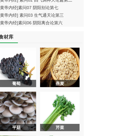
[黄帝内经] 素问02 四气调神大论篇第二
[黄帝内经]素问07 阴阳别论第七
[黄帝内经] 素问03 生气通天论第三
[黄帝内经]素问06 阴阳离合论第六
食材库
葡萄
燕麦
平菇
芹菜