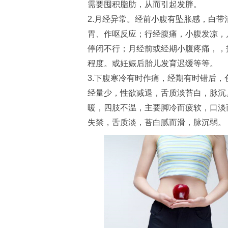
需要囤积脂肪，从而引起发胖。
2.月经异常。经前小腹有坠胀感，白
胃、作呕反应；行经腹痛，小腹发凉，
停闭不行；月经前或经期小腹疼痛，，
程度。或妊娠后胎儿发育迟缓等等。
3.下腹寒冷有时作痛，经期有时错后
经量少，性欲减退，舌质淡苔白，脉沉
暖，四肢不温，主要脚冷而疲软，口淡
失禁，舌质淡，苔白腻而滑，脉沉弱。