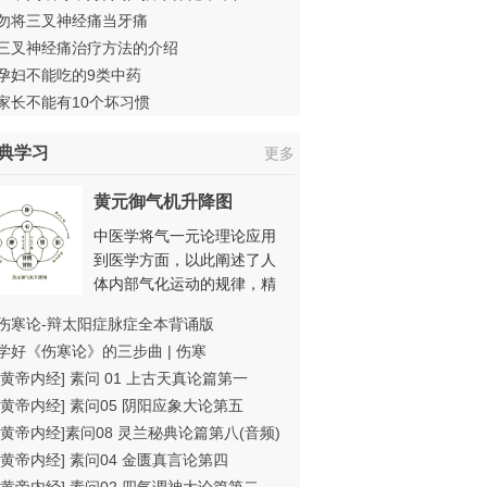
勿将三叉神经痛当牙痛
三叉神经痛治疗方法的介绍
孕妇不能吃的9类中药
家长不能有10个坏习惯
典学习
更多
黄元御气机升降图
中医学将气一元论理论应用
到医学方面，以此阐述了人
体内部气化运动的规律，精
辟地论述了生命运动的基...
伤寒论-辩太阳症脉症全本背诵版
[详细]
学好《伤寒论》的三步曲 | 伤寒
[黄帝内经] 素问 01 上古天真论篇第一
[黄帝内经] 素问05 阴阳应象大论第五
[黄帝内经]素问08 灵兰秘典论篇第八(音频)
[黄帝内经] 素问04 金匮真言论第四