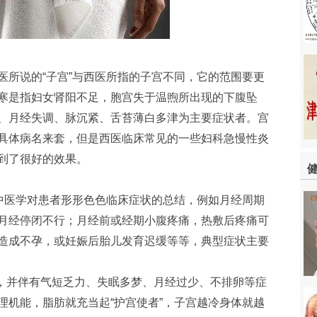
医所说的“子宫”与西医所指的子宫不同，它的范围要更
寒是指妇女肾阳不足，胞宫失于温煦所出现的下腹坠
、月经失调、脉沉紧、舌苔薄白多津为主要症状者。宫
具体病名来套，但是西医临床常见的一些妇科急慢性炎
到了很好的效果。
是中医学对患者形形色色临床症状的总结，例如月经周期
月经停闭不行；月经前或经期小腹疼痛，热敷后疼痛可
造成不孕，或妊娠后胎儿发育迟缓等等，典型症状主要
胖，并伴有气短乏力、失眠多梦、月经过少、不排卵等症
理机能，脂肪就充当起“护宫使者”，子宫越冷身体就越