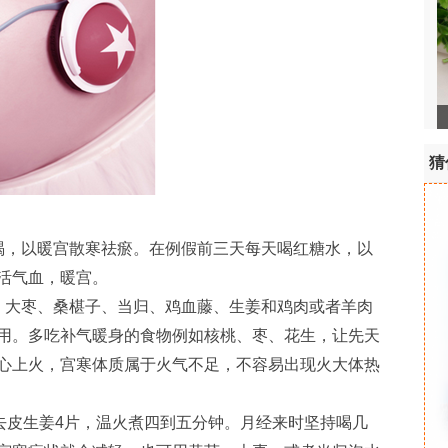
猜
喝，以暖宫散寒祛瘀。在例假前三天每天喝红糖水，以
活气血，暖宫。
、大枣、桑椹子、当归、鸡血藤、生姜和鸡肉或者羊肉
用。多吃补气暖身的食物例如核桃、枣、花生，让先天
心上火，宫寒体质属于火气不足，不容易出现火大体热
去皮生姜4片，温火煮四到五分钟。月经来时坚持喝几