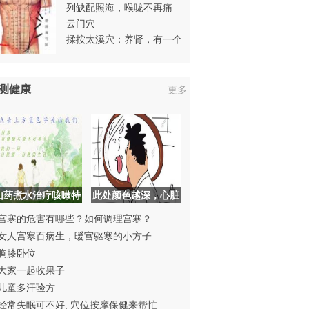
列缺配照海，喉咙不再痛
云门穴
揉按太溪穴：养肾，有一个
既有效又简捷的方法
测健康
更多
山药煮水治疗咳嗽特
此处颜色越深，心脏
效
血管堵得越厉害
宫寒的危害有哪些？如何调理宫寒？
女人宫寒百病生，暖宫驱寒的小方子
胸膝卧位
大家一起收果子
儿童多汗验方
经常失眠可不好, 穴位按摩保健来帮忙