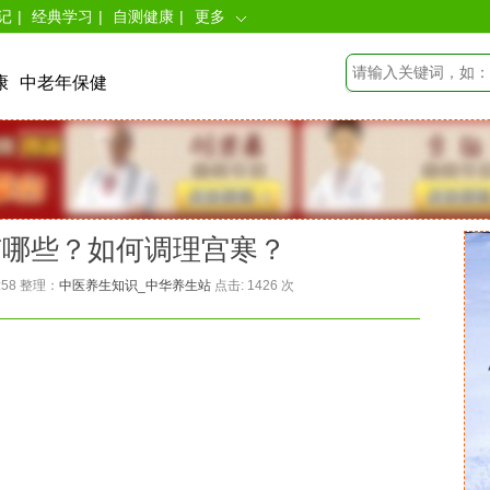
记
|
经典学习
|
自测健康
|
更多
康
中老年保健
有哪些？如何调理宫寒？
:58 整理：
中医养生知识_中华养生站
点击:
1426 次